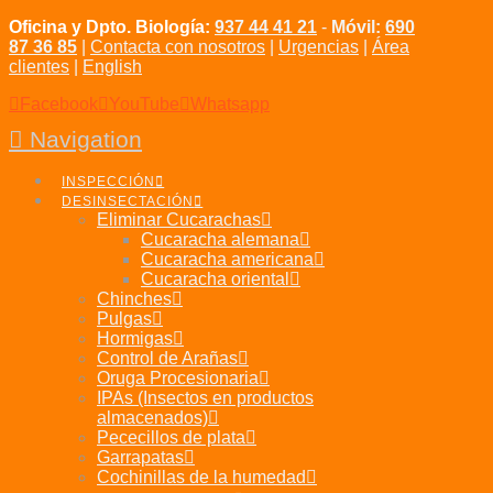
Oficina y Dpto. Biología:
937 44 41 21
-
Móvil:
690
87 36 85
|
Contacta con nosotros
|
Urgencias
|
Área
clientes
|
English
Facebook
YouTube
Whatsapp
Navigation
INSPECCIÓN
DESINSECTACIÓN
Eliminar Cucarachas
Cucaracha alemana
Cucaracha americana
Cucaracha oriental
Chinches
Pulgas
Hormigas
Control de Arañas
Oruga Procesionaria
IPAs (Insectos en productos
almacenados)
Pececillos de plata
Garrapatas
Cochinillas de la humedad