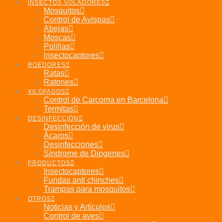
INSECTOS VOLADORES
Mosquitos
Control de Avispas
Abejas
Moscas
Polillas
Insectocaptores
ROEDORES
Ratas
Ratones
XILÓFAGOS
Control de Carcoma en Barcelona
Termitas
DESINFECCIÓN
Desinfección de virus
Ácaros
Desinfecciones
Síndrome de Diogenes
PRODUCTOS
Insectocaptores
Fundas anti chinches
Trampas para mosquitos
OTROS
Noticias y Artículos
Control de aves