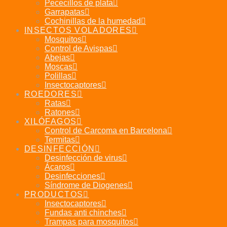
Pececillos de plata
Garrapatas
Cochinillas de la humedad
INSECTOS VOLADORES
Mosquitos
Control de Avispas
Abejas
Moscas
Polillas
Insectocaptores
ROEDORES
Ratas
Ratones
XILÓFAGOS
Control de Carcoma en Barcelona
Termitas
DESINFECCIÓN
Desinfección de virus
Ácaros
Desinfecciones
Síndrome de Diogenes
PRODUCTOS
Insectocaptores
Fundas anti chinches
Trampas para mosquitos