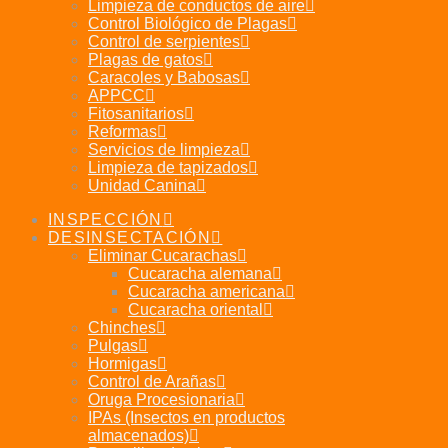
Limpieza de conductos de aire
Control Biológico de Plagas
Control de serpientes
Plagas de gatos
Caracoles y Babosas
APPCC
Fitosanitarios
Reformas
Servicios de limpieza
Limpieza de tapizados
Unidad Canina
INSPECCIÓN
DESINSECTACIÓN
Eliminar Cucarachas
Cucaracha alemana
Cucaracha americana
Cucaracha oriental
Chinches
Pulgas
Hormigas
Control de Arañas
Oruga Procesionaria
IPAs (Insectos en productos
almacenados)