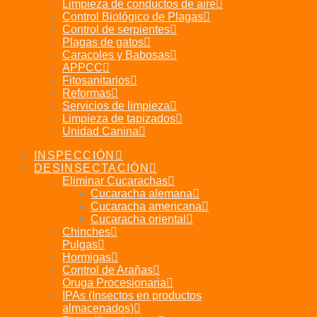
Limpieza de conductos de aire
Control Biológico de Plagas
Control de serpientes
Plagas de gatos
Caracoles y Babosas
APPCC
Fitosanitarios
Reformas
Servicios de limpieza
Limpieza de tapizados
Unidad Canina
INSPECCIÓN
DESINSECTACIÓN
Eliminar Cucarachas
Cucaracha alemana
Cucaracha americana
Cucaracha oriental
Chinches
Pulgas
Hormigas
Control de Arañas
Oruga Procesionaria
IPAs (Insectos en productos
almacenados)