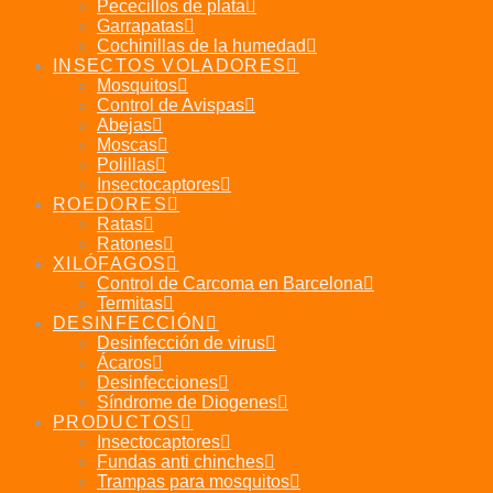
Pececillos de plata
Garrapatas
Cochinillas de la humedad
INSECTOS VOLADORES
Mosquitos
Control de Avispas
Abejas
Moscas
Polillas
Insectocaptores
ROEDORES
Ratas
Ratones
XILÓFAGOS
Control de Carcoma en Barcelona
Termitas
DESINFECCIÓN
Desinfección de virus
Ácaros
Desinfecciones
Síndrome de Diogenes
PRODUCTOS
Insectocaptores
Fundas anti chinches
Trampas para mosquitos