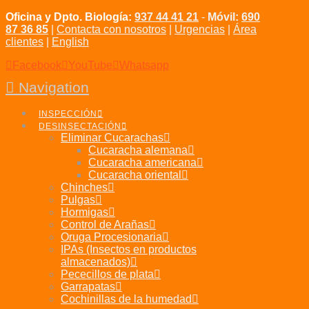
Oficina y Dpto. Biología:
937 44 41 21
-
Móvil:
690
87 36 85
|
Contacta con nosotros
|
Urgencias
|
Área
clientes
|
English
Facebook
YouTube
Whatsapp
Navigation
INSPECCIÓN
DESINSECTACIÓN
Eliminar Cucarachas
Cucaracha alemana
Cucaracha americana
Cucaracha oriental
Chinches
Pulgas
Hormigas
Control de Arañas
Oruga Procesionaria
IPAs (Insectos en productos
almacenados)
Pececillos de plata
Garrapatas
Cochinillas de la humedad