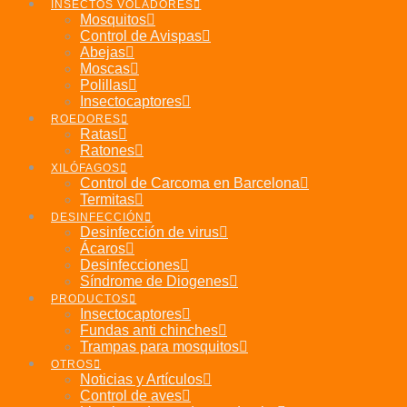
INSECTOS VOLADORES
Mosquitos
Control de Avispas
Abejas
Moscas
Polillas
Insectocaptores
ROEDORES
Ratas
Ratones
XILÓFAGOS
Control de Carcoma en Barcelona
Termitas
DESINFECCIÓN
Desinfección de virus
Ácaros
Desinfecciones
Síndrome de Diogenes
PRODUCTOS
Insectocaptores
Fundas anti chinches
Trampas para mosquitos
OTROS
Noticias y Artículos
Control de aves